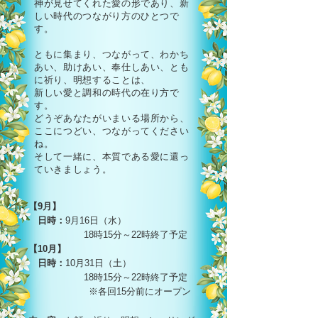
神が見せてくれた愛の形であり、新
しい時代のつながり方のひとつで
す。
ともに集まり、つながって、わかち
あい、助けあい、奉仕しあい、とも
に祈り、明想することは、
新しい愛と調和の時代の在り方で
す。
どうぞあなたがいまいる場所から、
ここにつどい、つながってください
ね。
そして一緒に、本質である愛に還っ
ていきましょう。
【9月】
日時：
9月16日（水）
18時15分～22時終了予定
【10月】
日時：
10月31日（土）
18時15分～22時終了予定
※各回15分前にオープン