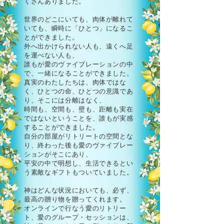
くさんありました。
世界のどこにいても、肉体が離れて
いても、瞬時に「ひとつ」になるこ
とができました。
外へ出かけられない人も、遠くへ足
を運べない人も、
誰もが愛のヴァイブレーションの中
で、一緒になることができました。
真実のわたしたちは、肉体ではな
く、ひとつの命、ひとつの意識であ
り、そこには分離はなく、
時間も、空間も、壁も、距離も実在
ではないということを、誰もが実感
することができました。
自分の部屋がリトリートの空間とな
り、終わった後も愛のヴァイブレー
ションがそこにあり、
平安の中で明想し、生活できるとい
う素敵なギフトもついていました。
神はどんな状況においても、必ず、
最高の贈り物を贈ってくれます。
オンラインで行なう愛のリトリー
ト、愛のグループ・セッションは、