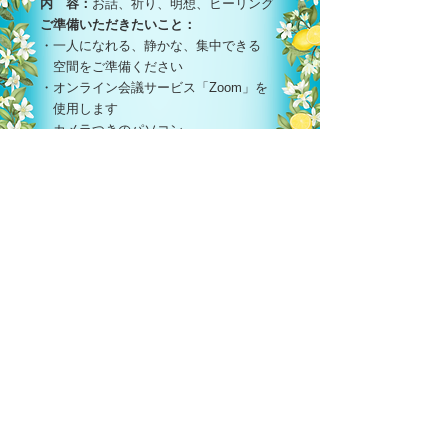
内 容：
お話、祈り、明想、ヒーリング
ご準備いただきたいこと：
・一人になれる、静かな、集中できる
空間をご準備ください
・オンライン会議サービス「Zoom」を
使用します
カメラつきのパソコン、
スマートフォンをご準備ください
参加費：
10,000円
(当日お申込み11,000円）
・開催日前日以降のキャンセルは、
参加費の全額をお支払いいただきます
8月1日（土）は「愛のリトリート」に
続いて、「愛の
グループ・セッション」
を行ないます。
ぜひ、続けてご参加くださいね。
→「オンライン 愛のグループ・
セッション」はこちらへ